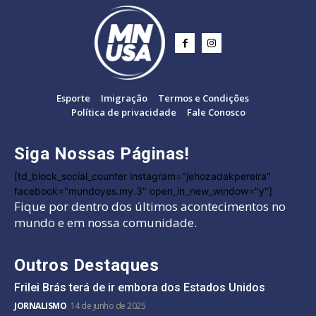
Esporte
Imigração
Termos e Condições
Política de privacidade
Fale Conosco
Siga Nossas Páginas!
[td_block_social_counter instagram="jehozadakpereira"
facebook="mundoyes.my.3" open_in_new_window="y"]
Fique por dentro dos últimos acontecimentos no
mundo e em nossa comunidade.
Outros Destaques
Frilei Brás terá de ir embora dos Estados Unidos
JORNALISMO
14 de junho de 2025