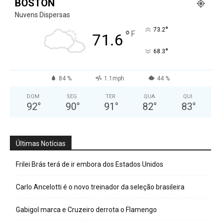
BOSTON
Nuvens Dispersas
°
73.2
°
F
71.6
°
68.3
84 %
1.1mph
44 %
DOM
SEG
TER
QUA
QUI
92
°
90
°
91
°
82
°
83
°
Últimas Notícias
Frilei Brás terá de ir embora dos Estados Unidos
Carlo Ancelotti é o novo treinador da seleção brasileira
Gabigol marca e Cruzeiro derrota o Flamengo