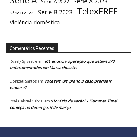
Série A
Série A 2023
Série A 2022
TelexFREE
Série B 2023
Série B 2022
Violência doméstica
Comentários Recentes
ICE anuncia operação que deteve 370
Rosely Sylvestre
em
indocumentados em Massachusetts
Você tem um plano B caso precise ir
Donizeti Santos
em
embora?
‘Horário de verão’ – ‘Summer Time’
José Gabriel Cabral
em
começa no domingo, 9 de março