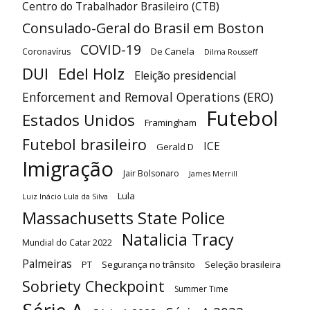
Centro do Trabalhador Brasileiro (CTB)
Consulado-Geral do Brasil em Boston
COVID-19
De Canela
Coronavírus
Dilma Rousseff
DUI
Edel Holz
Eleição presidencial
Enforcement and Removal Operations (ERO)
Futebol
Estados Unidos
Framingham
Futebol brasileiro
ICE
Gerald D
Imigração
Jair Bolsonaro
James Merrill
Lula
Luiz Inácio Lula da Silva
Massachusetts State Police
Natalicia Tracy
Mundial do Catar 2022
Palmeiras
PT
Segurança no trânsito
Seleção brasileira
Sobriety Checkpoint
Summer Time