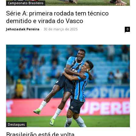
Campeonato Brasileiro
Série A: primeira rodada tem técnico
demitido e virada do Vasco
Jehozadak Pereira
-
30 de março de 2025
0
Destaques
Brasileirão está de volta