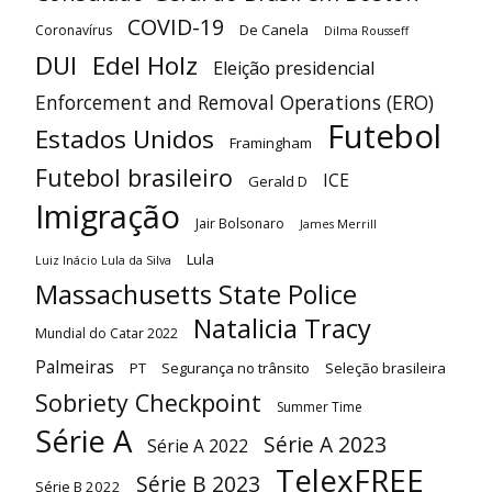
COVID-19
De Canela
Coronavírus
Dilma Rousseff
DUI
Edel Holz
Eleição presidencial
Enforcement and Removal Operations (ERO)
Futebol
Estados Unidos
Framingham
Futebol brasileiro
ICE
Gerald D
Imigração
Jair Bolsonaro
James Merrill
Lula
Luiz Inácio Lula da Silva
Massachusetts State Police
Natalicia Tracy
Mundial do Catar 2022
Palmeiras
PT
Segurança no trânsito
Seleção brasileira
Sobriety Checkpoint
Summer Time
Série A
Série A 2023
Série A 2022
TelexFREE
Série B 2023
Série B 2022