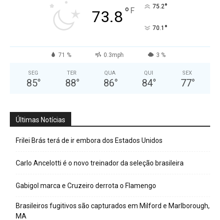
°
75.2
°
F
73.8
°
70.1
71 %
0.3mph
3 %
SEG
TER
QUA
QUI
SEX
85
°
88
°
86
°
84
°
77
°
Últimas Notícias
Frilei Brás terá de ir embora dos Estados Unidos
Carlo Ancelotti é o novo treinador da seleção brasileira
Gabigol marca e Cruzeiro derrota o Flamengo
Brasileiros fugitivos são capturados em Milford e Marlborough,
MA