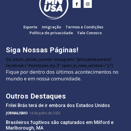
Esporte
Imigração
Termos e Condições
Política de privacidade
Fale Conosco
Siga Nossas Páginas!
[td_block_social_counter instagram="jehozadakpereira"
facebook="mundoyes.my.3" open_in_new_window="y"]
Fique por dentro dos últimos acontecimentos no
mundo e em nossa comunidade.
Outros Destaques
Frilei Brás terá de ir embora dos Estados Unidos
JORNALISMO
14 de junho de 2025
Brasileiros fugitivos são capturados em Milford e
Marlborough, MA