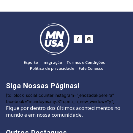
Esporte
Imigração
Termos e Condições
Política de privacidade
Fale Conosco
Siga Nossas Páginas!
[td_block_social_counter instagram="jehozadakpereira"
facebook="mundoyes.my.3" open_in_new_window="y"]
Fique por dentro dos últimos acontecimentos no
mundo e em nossa comunidade.
Outros Destaques