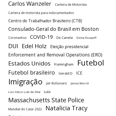
Carlos Wanzeler
Carteira de Motorista
Carteira de motorista para indocumentados
Centro do Trabalhador Brasileiro (CTB)
Consulado-Geral do Brasil em Boston
COVID-19
De Canela
Coronavírus
Dilma Rousseff
DUI
Edel Holz
Eleição presidencial
Enforcement and Removal Operations (ERO)
Futebol
Estados Unidos
Framingham
Futebol brasileiro
ICE
Gerald D
Imigração
Jair Bolsonaro
James Merrill
Lula
Luiz Inácio Lula da Silva
Massachusetts State Police
Natalicia Tracy
Mundial do Catar 2022