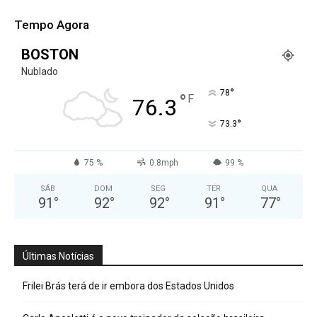
Tempo Agora
BOSTON
Nublado
°
78
°
F
76.3
°
73.3
75 %
0.8mph
99 %
SÁB
DOM
SEG
TER
QUA
91
°
92
°
92
°
91
°
77
°
Últimas Notícias
Frilei Brás terá de ir embora dos Estados Unidos