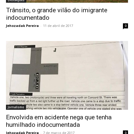
Destaques
Trânsito, o grande vilão do imigrante
indocumentado
Jehozadak Pereira
-
11 de abril de 2017
0
Jornalismo
Envolvida em acidente nega que tenha
humilhado indocumentada
Jehozadak Pereira
-
7 de março de 2017
0