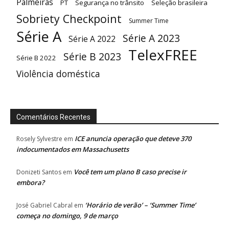
Palmeiras
PT
Segurança no trânsito
Seleção brasileira
Sobriety Checkpoint
Summer Time
Série A
Série A 2023
Série A 2022
TelexFREE
Série B 2023
Série B 2022
Violência doméstica
Comentários Recentes
ICE anuncia operação que deteve 370
Rosely Sylvestre
em
indocumentados em Massachusetts
Você tem um plano B caso precise ir
Donizeti Santos
em
embora?
‘Horário de verão’ – ‘Summer Time’
José Gabriel Cabral
em
começa no domingo, 9 de março