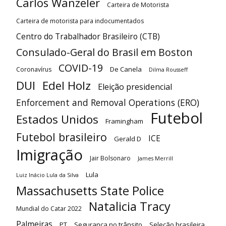
Carlos Wanzeler
Carteira de Motorista
Carteira de motorista para indocumentados
Centro do Trabalhador Brasileiro (CTB)
Consulado-Geral do Brasil em Boston
COVID-19
De Canela
Coronavírus
Dilma Rousseff
DUI
Edel Holz
Eleição presidencial
Enforcement and Removal Operations (ERO)
Futebol
Estados Unidos
Framingham
Futebol brasileiro
ICE
Gerald D
Imigração
Jair Bolsonaro
James Merrill
Lula
Luiz Inácio Lula da Silva
Massachusetts State Police
Natalicia Tracy
Mundial do Catar 2022
Palmeiras
PT
Segurança no trânsito
Seleção brasileira