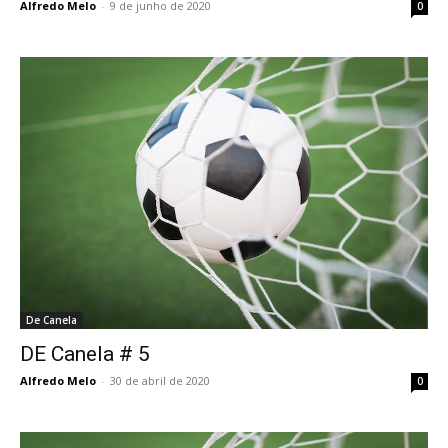
Alfredo Melo
-
9 de junho de 2020
0
De Canela
DE Canela # 5
Alfredo Melo
-
30 de abril de 2020
0