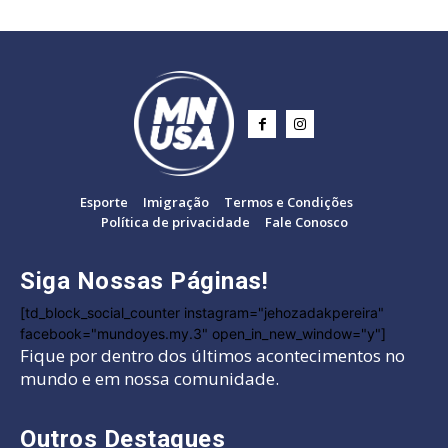
Esporte
Imigração
Termos e Condições
Política de privacidade
Fale Conosco
Siga Nossas Páginas!
[td_block_social_counter instagram="jehozadakpereira"
facebook="mundoyes.my.3" open_in_new_window="y"]
Fique por dentro dos últimos acontecimentos no
mundo e em nossa comunidade.
Outros Destaques