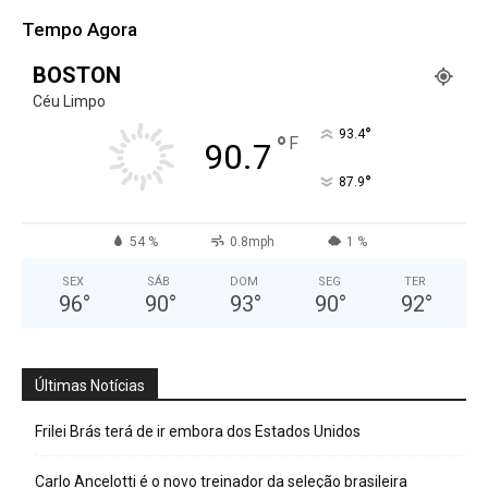
Tempo Agora
BOSTON
Céu Limpo
°
93.4
°
F
90.7
°
87.9
54 %
0.8mph
1 %
SEX
SÁB
DOM
SEG
TER
96
°
90
°
93
°
90
°
92
°
Últimas Notícias
Frilei Brás terá de ir embora dos Estados Unidos
Carlo Ancelotti é o novo treinador da seleção brasileira