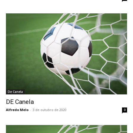
De Canela
DE Canela
Alfredo Melo
-
3 de outubro de 2020
0