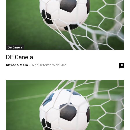
De Canela
DE Canela
Alfredo Melo
-
6 de setembro de 2020
0