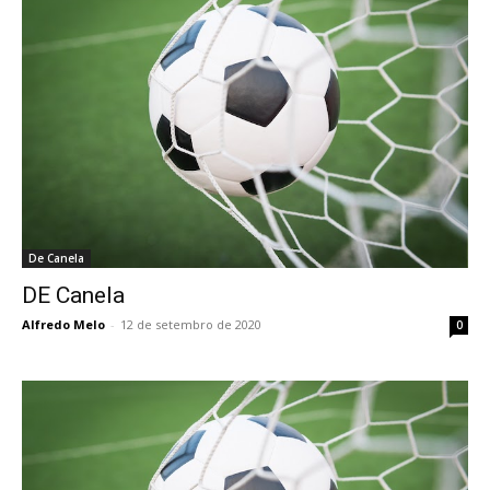
De Canela
DE Canela
Alfredo Melo
-
12 de setembro de 2020
0