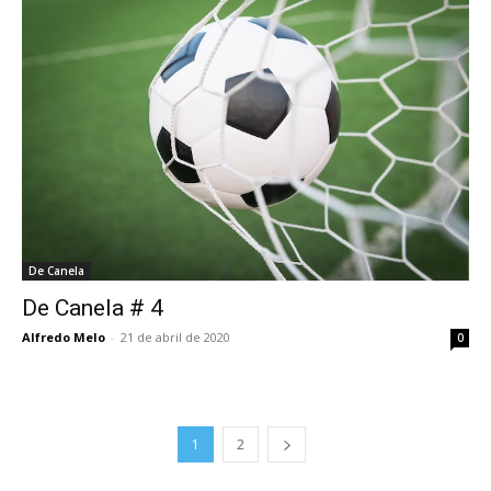
De Canela
De Canela # 4
Alfredo Melo
-
21 de abril de 2020
0
1
2