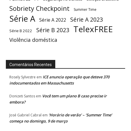
Sobriety Checkpoint
Summer Time
Série A
Série A 2023
Série A 2022
TelexFREE
Série B 2023
Série B 2022
Violência doméstica
Comentários Recentes
ICE anuncia operação que deteve 370
Rosely Sylvestre
em
indocumentados em Massachusetts
Você tem um plano B caso precise ir
Donizeti Santos
em
embora?
‘Horário de verão’ – ‘Summer Time’
José Gabriel Cabral
em
começa no domingo, 9 de março