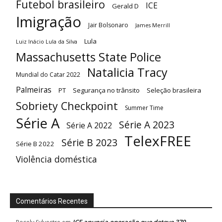
Futebol brasileiro
ICE
Gerald D
Imigração
Jair Bolsonaro
James Merrill
Lula
Luiz Inácio Lula da Silva
Massachusetts State Police
Natalicia Tracy
Mundial do Catar 2022
Palmeiras
PT
Segurança no trânsito
Seleção brasileira
Sobriety Checkpoint
Summer Time
Série A
Série A 2023
Série A 2022
TelexFREE
Série B 2023
Série B 2022
Violência doméstica
Comentários Recentes