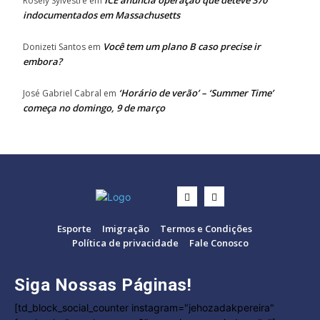
ICE anuncia operação que deteve 370
Rosely Sylvestre
em
indocumentados em Massachusetts
Você tem um plano B caso precise ir
Donizeti Santos
em
embora?
‘Horário de verão’ – ‘Summer Time’
José Gabriel Cabral
em
começa no domingo, 9 de março
Esporte
Imigração
Termos e Condições
Política de privacidade
Fale Conosco
Siga Nossas Páginas!
[td_block_social_counter instagram="jehozadakpereira"