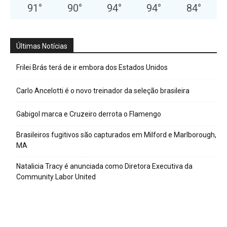
91
°
90
°
94
°
94
°
84
°
Últimas Notícias
Frilei Brás terá de ir embora dos Estados Unidos
Carlo Ancelotti é o novo treinador da seleção brasileira
Gabigol marca e Cruzeiro derrota o Flamengo
Brasileiros fugitivos são capturados em Milford e Marlborough,
MA
Natalicia Tracy é anunciada como Diretora Executiva da
Community Labor United