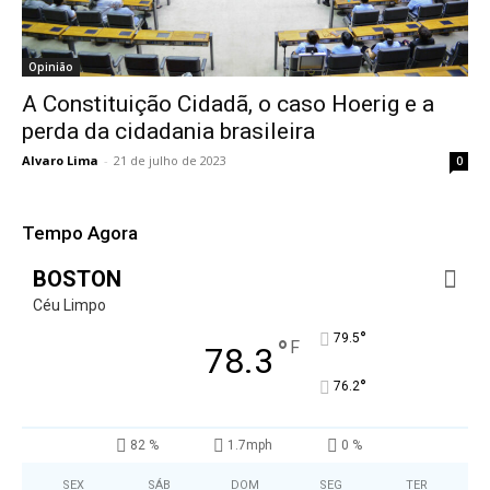
Opinião
A Constituição Cidadã, o caso Hoerig e a
perda da cidadania brasileira
Alvaro Lima
-
21 de julho de 2023
0
Tempo Agora
BOSTON
Céu Limpo
°
79.5
°
F
78.3
°
76.2
82 %
1.7mph
0 %
SEX
SÁB
DOM
SEG
TER