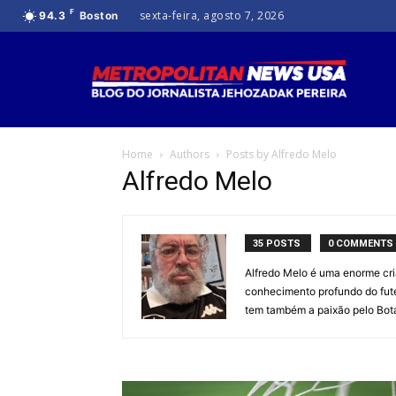
F
sexta-feira, agosto 7, 2026
94.3
Boston
Home
Authors
Posts by Alfredo Melo
Alfredo Melo
35 POSTS
0 COMMENTS
Alfredo Melo é uma enorme cria
conhecimento profundo do futeb
tem também a paixão pelo Bota