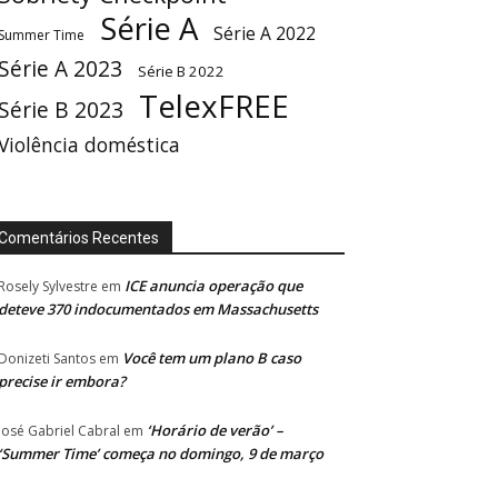
Série A
Série A 2022
Summer Time
Série A 2023
Série B 2022
TelexFREE
Série B 2023
Violência doméstica
Comentários Recentes
ICE anuncia operação que
Rosely Sylvestre
em
deteve 370 indocumentados em Massachusetts
Você tem um plano B caso
Donizeti Santos
em
precise ir embora?
‘Horário de verão’ –
José Gabriel Cabral
em
‘Summer Time’ começa no domingo, 9 de março