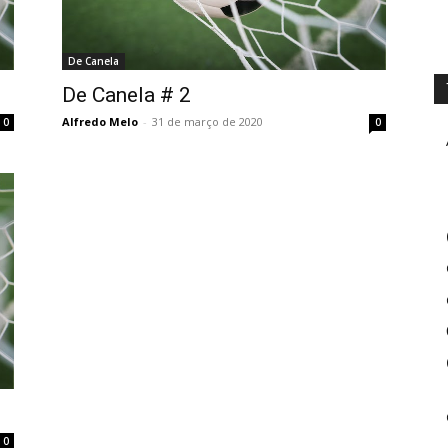
De Canela
De Canela # 2
Alfredo Melo
-
31 de março de 2020
0
0
0