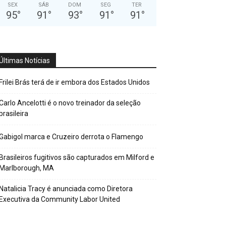
SEX
SÁB
DOM
SEG
TER
95
°
91
°
93
°
91
°
91
°
Últimas Notícias
Frilei Brás terá de ir embora dos Estados Unidos
Carlo Ancelotti é o novo treinador da seleção
brasileira
Gabigol marca e Cruzeiro derrota o Flamengo
Brasileiros fugitivos são capturados em Milford e
Marlborough, MA
Natalicia Tracy é anunciada como Diretora
Executiva da Community Labor United