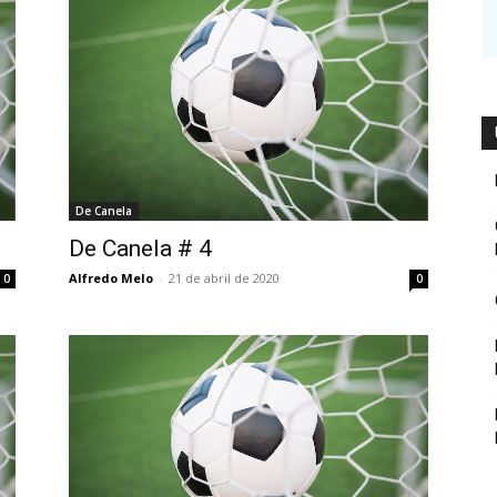
De Canela
De Canela # 4
Alfredo Melo
-
21 de abril de 2020
0
0