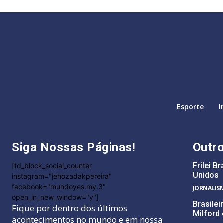
Esporte
I
Siga Nossas Páginas!
Outr
Frilei B
[td_block_social_counter
Unidos
instagram="jehozadakpereira"
facebook="mundoyes.my.3"
JORNALIS
open_in_new_window="y"]
Brasilei
Fique por dentro dos últimos
Milford
acontecimentos no mundo e em nossa