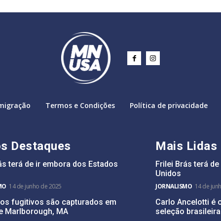
migração
Termos e Condições
Política de privacidade
os Destaques
Mais Lidas
rás terá de ir embora dos Estados
Frilei Brás terá d
Unidos
MO
14 de junho de 2025
JORNALISMO
14 de jun
ros fugitivos são capturados em
Carlo Ancelotti é 
 e Marlborough, MA
seleção brasileira