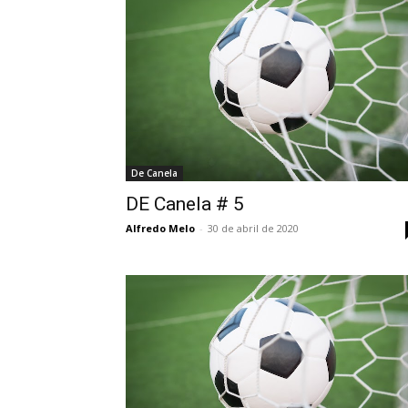
De Canela
DE Canela # 5
Alfredo Melo
-
30 de abril de 2020