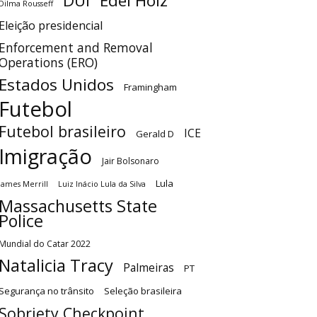
DUI
Edel Holz
Dilma Rousseff
Eleição presidencial
Enforcement and Removal
Operations (ERO)
Estados Unidos
Framingham
Futebol
Futebol brasileiro
ICE
Gerald D
Imigração
Jair Bolsonaro
Lula
James Merrill
Luiz Inácio Lula da Silva
Massachusetts State
Police
Mundial do Catar 2022
Natalicia Tracy
Palmeiras
PT
Segurança no trânsito
Seleção brasileira
Sobriety Checkpoint