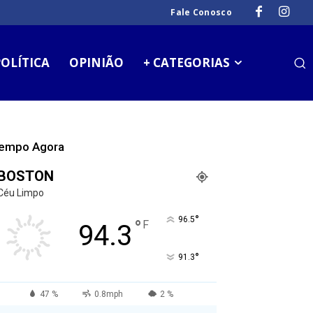
Fale Conosco
OLÍTICA
OPINIÃO
+ CATEGORIAS
empo Agora
BOSTON
Céu Limpo
°
96.5
°
F
94.3
°
91.3
47 %
0.8mph
2 %